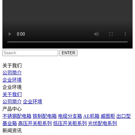
关于我们
公司简介
企业环境
企业环境
关于我们
公司简介
企业环境
产品中心
不锈钢配电箱
铁制配电箱
电缆分支箱
AE机箱
威图柜
出口型
基业箱
高压开关柜系列
低压开关柜系列
光伏配电系列
新闻资讯