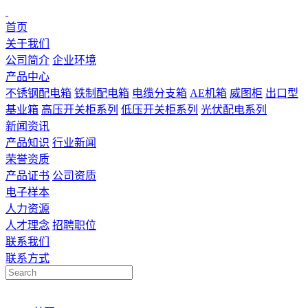
首页
关于我们
公司简介
企业环境
产品中心
不锈钢配电箱
铁制配电箱
电缆分支箱
AE机箱
威图柜
出口型
基业箱
高压开关柜系列
低压开关柜系列
光伏配电系列
新闻资讯
产品知识
行业新闻
荣誉资质
产品证书
公司资质
电子样本
人力资源
人才理念
招聘职位
联系我们
联系方式