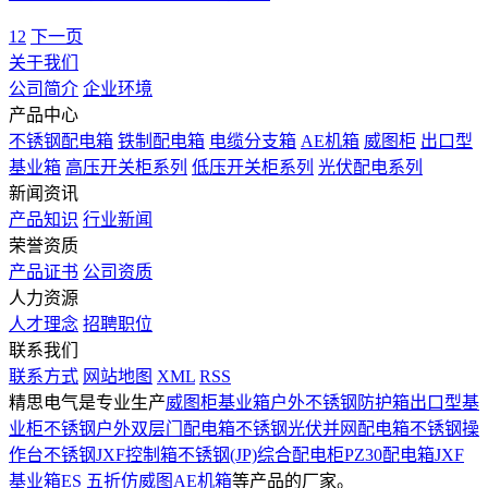
1
2
下一页
关于我们
公司简介
企业环境
产品中心
不锈钢配电箱
铁制配电箱
电缆分支箱
AE机箱
威图柜
出口型
基业箱
高压开关柜系列
低压开关柜系列
光伏配电系列
新闻资讯
产品知识
行业新闻
荣誉资质
产品证书
公司资质
人力资源
人才理念
招聘职位
联系我们
联系方式
网站地图
XML
RSS
精思电气是专业生产
威图柜基业箱
户外不锈钢防护箱
出口型基
业柜
不锈钢户外双层门配电箱
不锈钢光伏并网配电箱
不锈钢操
作台
不锈钢JXF控制箱
不锈钢(JP)综合配电柜
PZ30配电箱
JXF
基业箱
ES 五折仿威图
AE机箱
等产品的厂家。