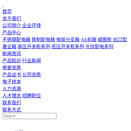
首页
关于我们
公司简介
企业环境
产品中心
不锈钢配电箱
铁制配电箱
电缆分支箱
AE机箱
威图柜
出口型
基业箱
高压开关柜系列
低压开关柜系列
光伏配电系列
新闻资讯
产品知识
行业新闻
荣誉资质
产品证书
公司资质
电子样本
人力资源
人才理念
招聘职位
联系我们
联系方式