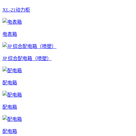
XL-21动力柜
电表箱
JP 综合配电箱（喷塑）
配电箱
配电箱
配电箱