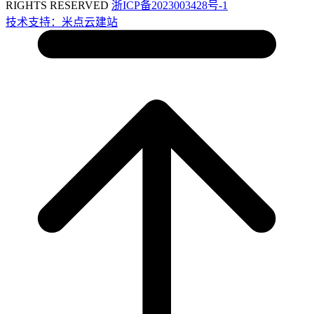
RIGHTS RESERVED
浙ICP备2023003428号-1
技术支持：米点云建站