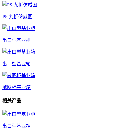
PS 九折仿威图
出口型基业柜
出口型基业箱
威图柜基业箱
相关产品
出口型基业柜