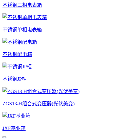
不锈钢三相电表箱
不锈钢单相电表箱
不锈钢配电箱
不锈钢JP柜
ZGS13-H组合式变压器(光伏美变)
JXF基业箱