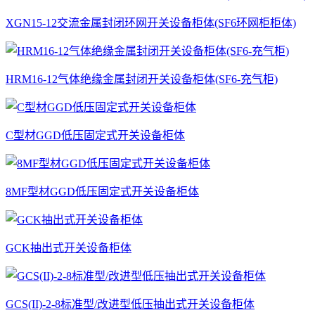
XGN15-12交流金属封闭环网开关设备柜体(SF6环网柜柜体)
HRM16-12气体绝缘金属封闭开关设备柜体(SF6-充气柜)
C型材GGD低压固定式开关设备柜体
8MF型材GGD低压固定式开关设备柜体
GCK抽出式开关设备柜体
GCS(II)-2-8标准型/改进型低压抽出式开关设备柜体