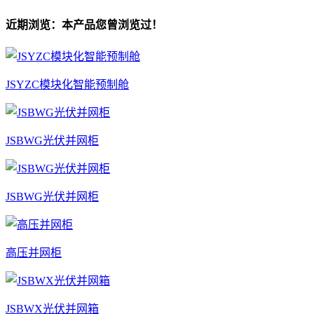
近期浏览：本产品您曾浏览过！
JSYZC模块化智能预制舱
JSBWG光伏并网柜
JSBWG光伏并网柜
高压并网柜
JSBWX光伏并网箱