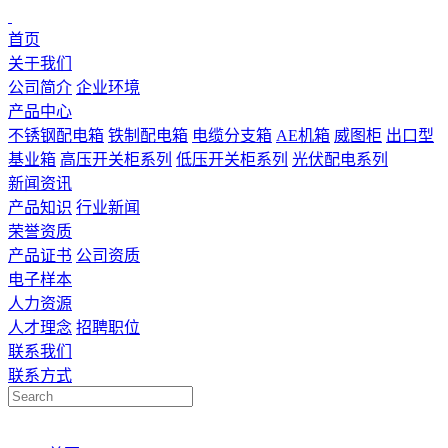
首页
关于我们
公司简介
企业环境
产品中心
不锈钢配电箱
铁制配电箱
电缆分支箱
AE机箱
威图柜
出口型
基业箱
高压开关柜系列
低压开关柜系列
光伏配电系列
新闻资讯
产品知识
行业新闻
荣誉资质
产品证书
公司资质
电子样本
人力资源
人才理念
招聘职位
联系我们
联系方式