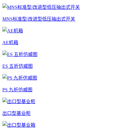
MNS标准型/改进型低压抽出式开关
AE机箱
ES 五折仿威图
PS 九折仿威图
出口型基业柜