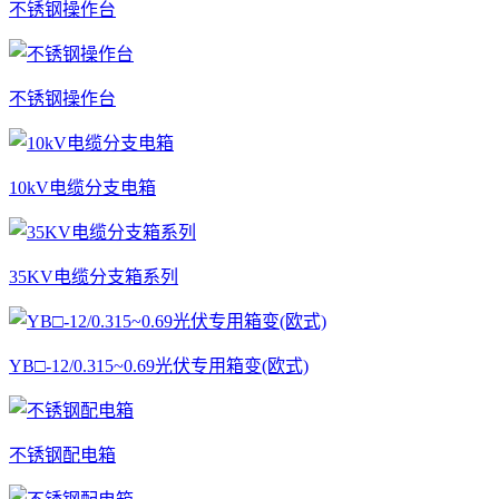
不锈钢操作台
不锈钢操作台
10kV电缆分支电箱
35KV电缆分支箱系列
YB□-12/0.315~0.69光伏专用箱变(欧式)
不锈钢配电箱