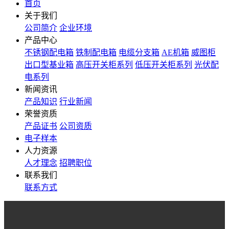
首页
关于我们
公司简介
企业环境
产品中心
不锈钢配电箱
铁制配电箱
电缆分支箱
AE机箱
威图柜
出口型基业箱
高压开关柜系列
低压开关柜系列
光伏配
电系列
新闻资讯
产品知识
行业新闻
荣誉资质
产品证书
公司资质
电子样本
人力资源
人才理念
招聘职位
联系我们
联系方式