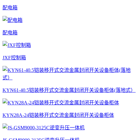
配电箱
配电箱
JXF控制箱
KYN61-40.5铠装移开式交流金属封闭开关设备柜体(落地式）
KYN28A-24铠装移开式交流金属封闭开关设备柜体