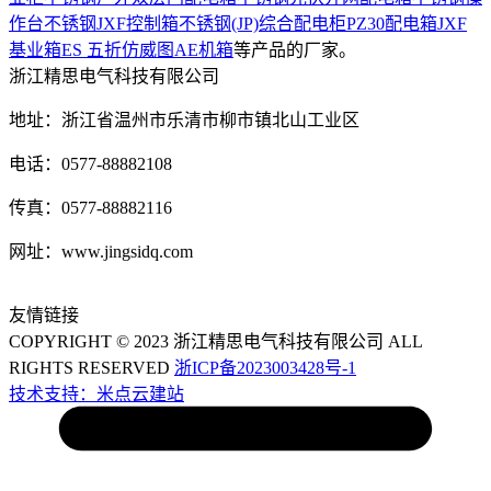
作台
不锈钢JXF控制箱
不锈钢(JP)综合配电柜
PZ30配电箱
JXF
基业箱
ES 五折仿威图
AE机箱
等产品的厂家。
浙江精思电气科技有限公司
地址：浙江省温州市乐清市柳市镇北山工业区
电话：0577-88882108
传真：0577-88882116
网址：www.jingsidq.com
友情链接
COPYRIGHT © 2023 浙江精思电气科技有限公司 ALL
RIGHTS RESERVED
浙ICP备2023003428号-1
技术支持：米点云建站