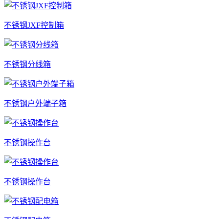
不锈钢JXF控制箱
不锈钢分线箱
不锈钢户外端子箱
不锈钢操作台
不锈钢操作台