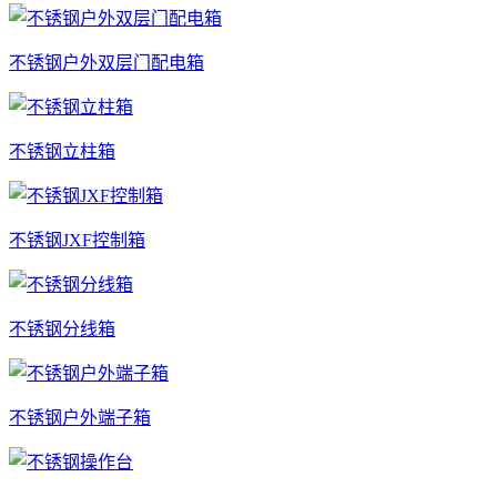
不锈钢户外双层门配电箱
不锈钢立柱箱
不锈钢JXF控制箱
不锈钢分线箱
不锈钢户外端子箱