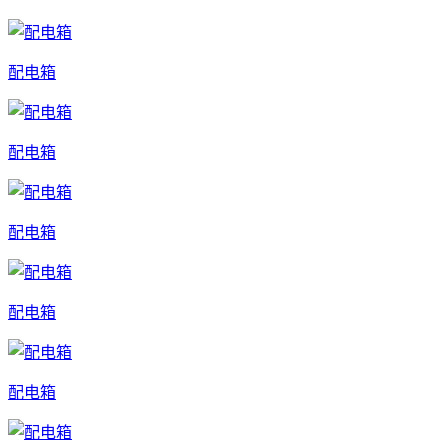
配电箱
配电箱
配电箱
配电箱
配电箱