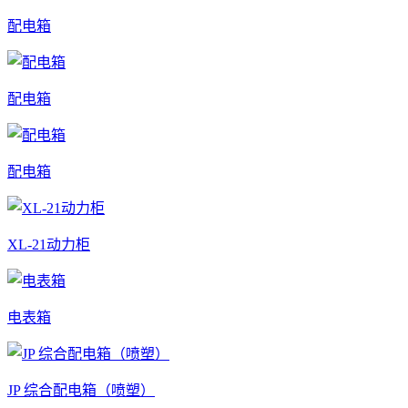
配电箱
配电箱
配电箱
XL-21动力柜
电表箱
JP 综合配电箱（喷塑）