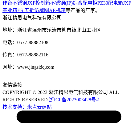
作台
不锈钢JXF控制箱
不锈钢(JP)综合配电柜
PZ30配电箱
JXF
基业箱
ES 五折仿威图
AE机箱
等产品的厂家。
浙江精思电气科技有限公司
地址：浙江省温州市乐清市柳市镇北山工业区
电话：0577-88882108
传真：0577-88882116
网址：www.jingsidq.com
友情链接
COPYRIGHT © 2023 浙江精思电气科技有限公司 ALL
RIGHTS RESERVED
浙ICP备2023003428号-1
技术支持：米点云建站