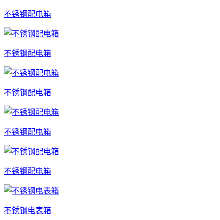
不锈钢配电箱
不锈钢配电箱
不锈钢配电箱
不锈钢配电箱
不锈钢配电箱
不锈钢电表箱