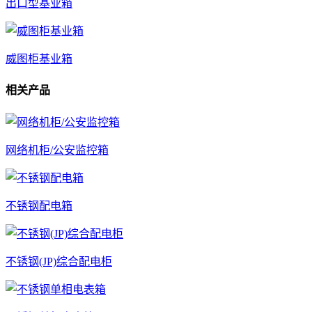
出口型基业箱
威图柜基业箱
相关产品
网络机柜/公安监控箱
不锈钢配电箱
不锈钢(JP)综合配电柜