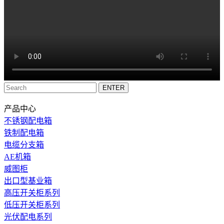
产品中心
不锈钢配电箱
铁制配电箱
电缆分支箱
AE机箱
威图柜
出口型基业箱
高压开关柜系列
低压开关柜系列
光伏配电系列