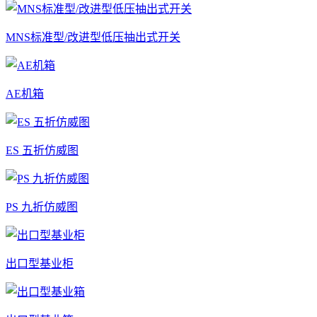
MNS标准型/改进型低压抽出式开关
AE机箱
ES 五折仿威图
PS 九折仿威图
出口型基业柜