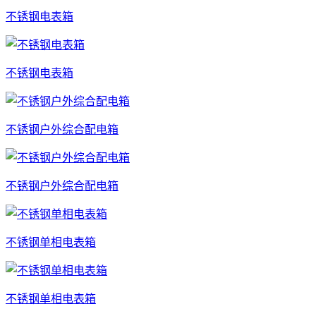
不锈钢电表箱
不锈钢电表箱
不锈钢户外综合配电箱
不锈钢户外综合配电箱
不锈钢单相电表箱
不锈钢单相电表箱