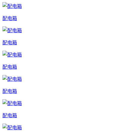
配电箱
配电箱
配电箱
配电箱
配电箱