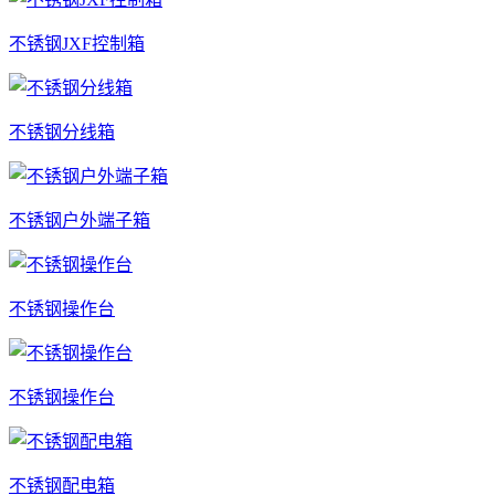
不锈钢JXF控制箱
不锈钢分线箱
不锈钢户外端子箱
不锈钢操作台
不锈钢操作台
不锈钢配电箱