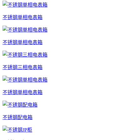
不锈钢单相电表箱
不锈钢单相电表箱
不锈钢三相电表箱
不锈钢单相电表箱
不锈钢配电箱