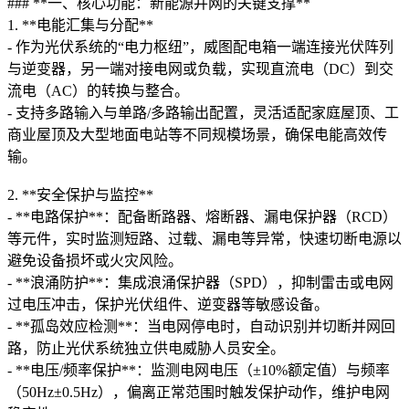
### **一、核心功能：新能源并网的关键支撑**
1. **电能汇集与分配**
- 作为光伏系统的“电力枢纽”，威图配电箱一端连接光伏阵列
与逆变器，另一端对接电网或负载，实现直流电（DC）到交
流电（AC）的转换与整合。
- 支持多路输入与单路/多路输出配置，灵活适配家庭屋顶、工
商业屋顶及大型地面电站等不同规模场景，确保电能高效传
输。
2. **安全保护与监控**
- **电路保护**：配备断路器、熔断器、漏电保护器（RCD）
等元件，实时监测短路、过载、漏电等异常，快速切断电源以
避免设备损坏或火灾风险。
- **浪涌防护**：集成浪涌保护器（SPD），抑制雷击或电网
过电压冲击，保护光伏组件、逆变器等敏感设备。
- **孤岛效应检测**：当电网停电时，自动识别并切断并网回
路，防止光伏系统独立供电威胁人员安全。
- **电压/频率保护**：监测电网电压（±10%额定值）与频率
（50Hz±0.5Hz），偏离正常范围时触发保护动作，维护电网