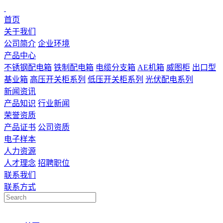
首页
关于我们
公司简介
企业环境
产品中心
不锈钢配电箱
铁制配电箱
电缆分支箱
AE机箱
威图柜
出口型
基业箱
高压开关柜系列
低压开关柜系列
光伏配电系列
新闻资讯
产品知识
行业新闻
荣誉资质
产品证书
公司资质
电子样本
人力资源
人才理念
招聘职位
联系我们
联系方式