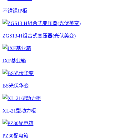
不锈钢JP柜
ZGS13-H组合式变压器(光伏美变)
JXF基业箱
BS光伏华变
XL-21型动力柜
PZ30配电箱