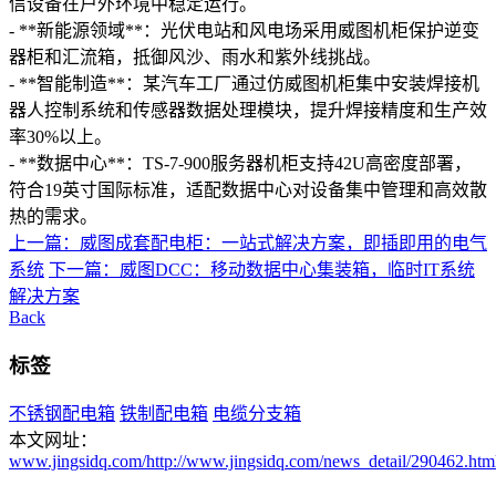
信设备在户外环境中稳定运行。
- **新能源领域**：光伏电站和风电场采用威图机柜保护逆变
器柜和汇流箱，抵御风沙、雨水和紫外线挑战。
- **智能制造**：某汽车工厂通过仿威图机柜集中安装焊接机
器人控制系统和传感器数据处理模块，提升焊接精度和生产效
率30%以上。
- **数据中心**：TS-7-900服务器机柜支持42U高密度部署，
符合19英寸国际标准，适配数据中心对设备集中管理和高效散
热的需求。
上一篇：威图成套配电柜：一站式解决方案，即插即用的电气
系统
下一篇：威图DCC：移动数据中心集装箱，临时IT系统
解决方案
Back
标签
不锈钢配电箱
铁制配电箱
电缆分支箱
本文网址：
www.jingsidq.com/http://www.jingsidq.com/news_detail/290462.htm