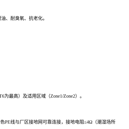
圈耐油、耐臭氧、抗老化。
6为最高）及适用区域（Zone1/Zone2）。
色PE线与厂区接地网可靠连接，接地电阻≤4Ω（潮湿场所