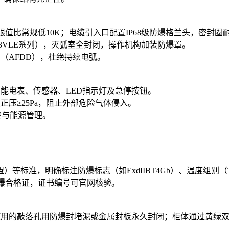
升限值比常规低10K；电缆引入口配置IP68级防爆格兰头，密封
门子3VLE系列），灭弧室全封闭，操作机构加装防爆罩。
置（AFDD），杜绝持续电弧。
智能电表、传感器、LED指示灯及急停按钮。
正压≥25Pa，阻止外部危险气体侵入。
预警与能源管理。
（欧盟）等标准，明确标注防爆标志（如ExdIIBT4Gb）、温度组别（T
防爆合格证，证书编号可官网核验。
未使用的敲落孔用防爆封堵泥或金属封板永久封闭；柜体通过黄绿双