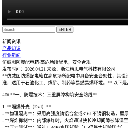
新闻资讯
产品知识
行业新闻
仿威图防爆配电箱-高危场所配电，安全合规
发布时间：2026.04.21 来源：浙江精思电气科技有限公司
**仿威图防爆配电箱在高危场所配电中具备安全合规性，其设计融
准，适用于石油化工、煤矿、制药等易燃易爆环境。** 以下
### **一、防爆技术：三重屏障构筑安全防线**
1. **隔爆外壳（Exd）**
- **物理隔离**：采用高强度铸铝合金或316L不锈钢制造，壁厚
- **爆炸抑制**：内部爆炸时，火焰通过狭长冷却间隙被降温
- **压力测试**：通过1.5MPa水压试验（1.5倍最大试验压