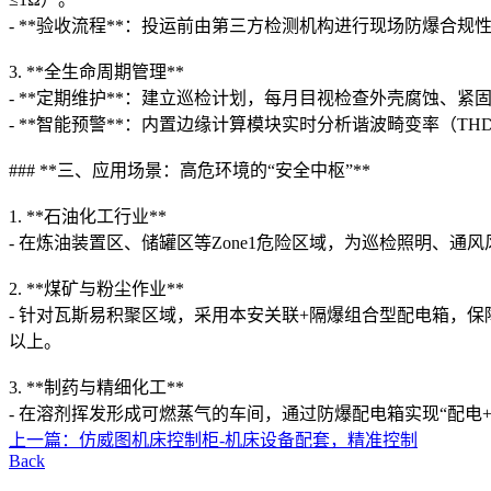
- **验收流程**：投运前由第三方检测机构进行现场防爆合
3. **全生命周期管理**
- **定期维护**：建立巡检计划，每月目视检查外壳腐蚀、
- **智能预警**：内置边缘计算模块实时分析谐波畸变率（T
### **三、应用场景：高危环境的“安全中枢”**
1. **石油化工行业**
- 在炼油装置区、储罐区等Zone1危险区域，为巡检照明、
2. **煤矿与粉尘作业**
- 针对瓦斯易积聚区域，采用本安关联+隔爆组合型配电箱，保
以上。
3. **制药与精细化工**
- 在溶剂挥发形成可燃蒸气的车间，通过防爆配电箱实现“配电
上一篇：仿威图机床控制柜-机床设备配套，精准控制
Back