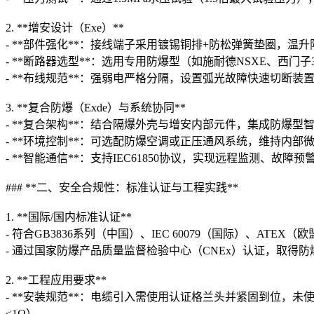
2. **增安设计（Exe）**
- **部件强化**：接线端子采用镀锡铜排+防松弹簧垫圈，温
- **断路器选型**：选用专用防爆型（如施耐德NSXE、西
- **布线规范**：强弱电严格分隔，设置弧光故障快速切断装
3. **复合防爆（Exde）与系统协同**
- **复合架构**：结合隔爆外壳与增安内部元件，集成防爆型
- **环境控制**：可选配防爆空调或正压通风系统，维持内部微
- **智能通信**：支持IEC61850协议，实现远程监测、故障
### **二、安全合规性：标准认证与工程实践**
1. **国际/国内标准认证**
- 符合GB3836系列（中国）、IEC 60079（国际）、ATEX
- 通过国家防爆产品质量监督检验中心（CNEx）认证，取得
2. **工程应用要求**
- **安装规范**：电缆引入需使用认证格兰头并紧固到位，
≤1Ω）。