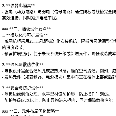
2. **强弱电隔离**
- 强电（动力电路）与弱电（信号电路）通过隔板或线槽完全隔离
高效连接，同时减少电磁干扰。
### **二、隔板设计要点**
1. **模块化与可扩展性**
- 威图机柜采用25mm孔距标准化安装系统，隔板可灵活调整
的深度调节。
- 预留扩展空间，便于未来系统升级或新增元件，降低改造成
2. **通风与散热优化**
- 隔板设计需配合通风孔或散热风扇，确保空气流通。例如，
- 发热元件（如变频器、电源模块）集中布置在柜体上部或后
3. **安全与防护设计**
- 隔板边缘倒角处理，水平型材设防护唇，防止操作时划伤。
- 防护等级IP2X以上，防止异物进入柜内，同时保障散热性能。
### **三、元件布局优化策略**