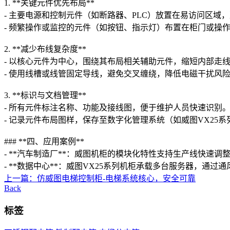
1. **关键元件优先布局**
- 主要电源和控制元件（如断路器、PLC）放置在易访问区域
- 频繁操作或监控的元件（如按钮、指示灯）布置在柜门或操
2. **减少布线复杂度**
- 以核心元件为中心，围绕其布局相关辅助元件，缩短内部走
- 使用线槽或线管固定导线，避免交叉缠绕，降低电磁干扰风
3. **标识与文档管理**
- 所有元件标注名称、功能及接线图，便于维护人员快速识别
- 记录元件布局图样，保存至数字化管理系统（如威图VX25
### **四、应用案例**
- **汽车制造厂**：威图机柜的模块化特性支持生产线快
- **数据中心**：威图VX25系列机柜承载多台服务器，通
上一篇：仿威图电梯控制柜-电梯系统核心，安全可靠
Back
标签